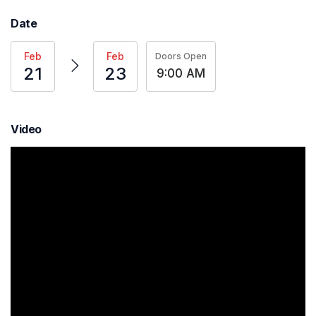
Date
Feb
Feb
Doors Open
21
23
9:00 AM
Video