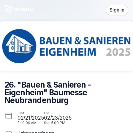
Skip header
Sign in
26. "Bauen & Sanieren -
Eigenheim" Baumesse
Neubrandenburg
Start
End
02/21/2025
02/23/2025
Fri
9:00 AM
Sun
5:00 PM